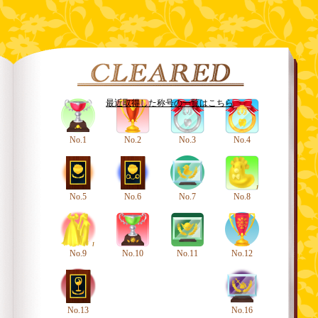
最近取得した称号の一覧はこちら
No.1
No.2
No.3
No.4
No.5
No.6
No.7
No.8
No.9
No.10
No.11
No.12
No.13
No.16