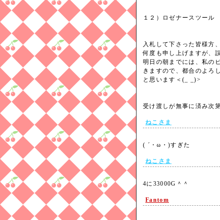
１２）ロゼナースツ
入札して下さった皆様方
何度も申し上げますが、
明日の朝までには、私のピ
きますので、都合のよろ
と思います＜(_ _)>
受け渡しが無事に済み次
ねこさま
( ´・ω・)すぎた
ねこさま
4に33000G＾＾
Fantom