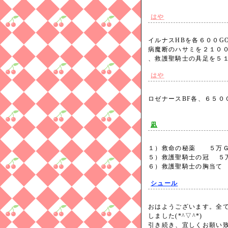
はや
イルナスHBを各６００G
病魔断のハサミを２１００
、救護聖騎士の具足を５
はや
ロゼナースBF各、６５００
凪
１）救命の秘薬 ５万
５）救護聖騎士の冠
６）救護聖騎士の胸当て
シュール
おはようございます。全
しました(*^▽^*)
引き続き、宜しくお願い致し