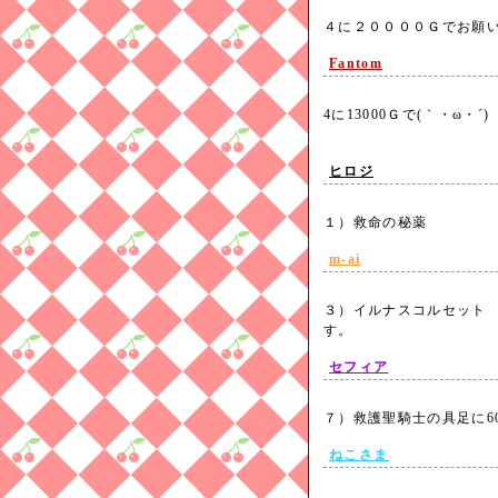
４に２００００Ｇでお願い
Fantom
4に13000Ｇで(｀・ω・´
ヒロジ
１）救命の秘
m-ai
３）イルナスコルセット 
す。
セフィア
７）救護聖騎士の具足に6
ねこさま