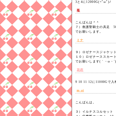
3と4に12000G(=ﾟωﾟ)ﾉ
苺
こんばんは＾＾
７）救護聖騎士の具足 50、
でお願いします。
ミナ
９）ロゼナースジャケットB8
１０）ロゼナーススカートF8
でお願いします(｀・ω・
花恋
9 10 11 12に11000
m-ai
こんばんは。
３）イルナスコルセット 1