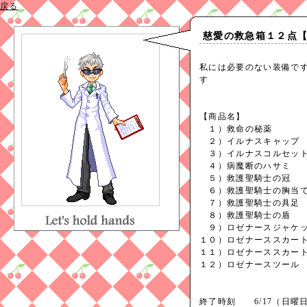
戻る
慈愛の救急箱１２点【6
私には必要のない装備で
す
【商品名】
１）救命の秘薬 L
２）イルナスキャップ 
３）イルナスコルセット 
４）病魔断のハサミ R
５）救護聖騎士の冠 
６）救護聖騎士の胸当て 
７）救護聖騎士の具足 
８）救護聖騎士の盾 
９）ロゼナースジャケッ
１０）ロゼナーススカー
１１）ロゼナーススカー
１２）ロゼナースツール
終了時刻 6/17（日曜日