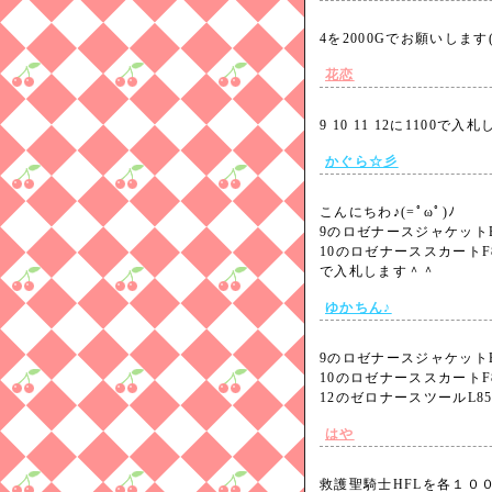
4を2000Gでお願いします
花恋
9 10 11 12に1100で
かぐら☆彡
こんにちわ♪(=ﾟωﾟ)ﾉ
9のロゼナースジャケットB8
10のロゼナーススカートF8
で入札します＾＾
ゆかちん♪
9のロゼナースジャケットB
10のロゼナーススカートF8
12のゼロナースツールL85
はや
救護聖騎士HFLを各１００