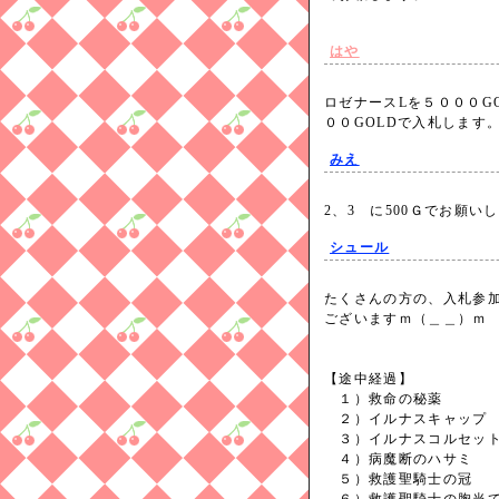
はや
ロゼナースLを５０００G
００GOLDで入札しま
みえ
2、3 に500Ｇでお願
シュール
たくさんの方の、入札参
ございますｍ（＿＿）ｍ
【途中経過】
１）救命の秘薬 
２）イルナスキャッ
３）イルナスコルセ
４）病魔断のハサミ
５）救護聖騎士の冠 は