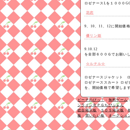
ロゼナースLを１０００
花恋
9、10、11、12に開
優リン姫
9.10.12
を全部６００Ｇでお願い
☆ルチル☆
ロゼナースジャケット
ロゼナーススカート ロ
を、開始価格で希望し
ピーチのぴっ！
：
無料ゲーム
ンラインＲＰＧちびふぁん
総合掲示板
：
ＳＯＳ掲示板
：
板
：
買いたい板
：
オークショ