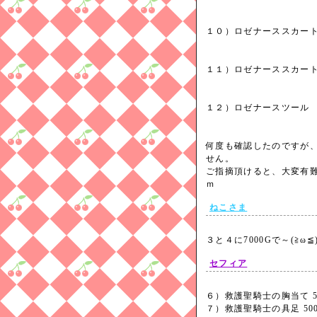
１０）ロゼナーススカ
１１）ロゼナースス
１２）ロゼナースツ
何度も確認したのですが
せん。
ご指摘頂けると、大変有
ｍ
ねこさま
３と４に7000Gで～(≧ω
セフィア
６）救護聖騎士の胸当て 55
７）救護聖騎士の具足 500