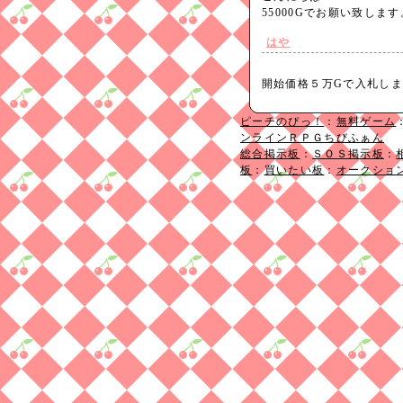
55000Gでお願い致しま
はや
開始価格５万Gで入札し
ピーチのぴっ！
：
無料ゲーム
ンラインＲＰＧちびふぁん
総合掲示板
：
ＳＯＳ掲示板
：
板
：
買いたい板
：
オークショ