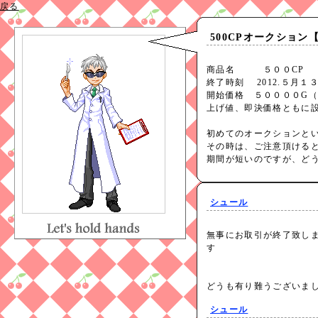
戻る
500CPオークション
商品名 ５００CP
終了時刻 2012.５月
開始価格 ５００００G（
上げ値、即決価格ともに
初めてのオークションと
その時は、ご注意頂ける
期間が短いのですが、ど
シュール
無事にお取引が終了致し
す
どうも有り難うございま
シュール