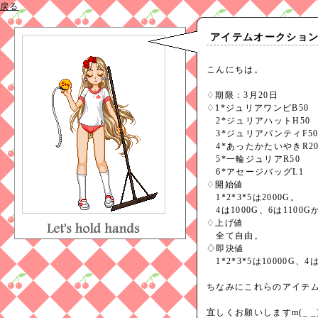
戻る
アイテムオークショ
こんにちは。
♢期限：3月20日
♢1*ジュリアワンピB50
2*ジュリアハットH50
3*ジュリアパンティF5
4*あったかたいやきR2
5*一輪ジュリアR50
6*アセージバッグL1
♢開始値
1*2*3*5は2000G。
4は1000G、6は1100G
♢上げ値
全て自由。
♢即決値
1*2*3*5は10000G、4は
ちなみにこれらのアイテムは
宜しくお願いしますm(_ _