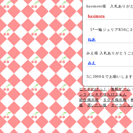
hasimoto様 入札あ
hasimoto
5*一輪ジュリアR50
ねあ
みえ様 入札ありがとう
みえ
5に2000Ｇでお願いし
ピーチのぴっ！
：
無料ゲーム
ンラインＲＰＧちびふぁん
総合掲示板
：
ＳＯＳ掲示板
：
板
：
買いたい板
：
オークショ