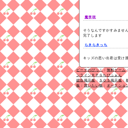
魔李咲
そうなんですかすみませ
完了します
らきらきっち
キッズの思い出君は受け
ピーチのぴっ！
：
無料ゲーム
ンラインＲＰＧちびふぁん
総合掲示板
：
ＳＯＳ掲示板
：
板
：
買いたい板
：
オークショ