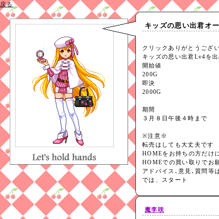
戻る
キッズの思い出君オ
クリックありがとうござ
キッズの思い出君Lv4を
開始値
200G
即決
2000G
期間
３月８日午後４時まで
※注意※
転売はしても大丈夫です
HOMEをお持ちの方だけ
HOMEでの買い取りでお
アドバイス､意見､質問等
では、スタート
魔李咲