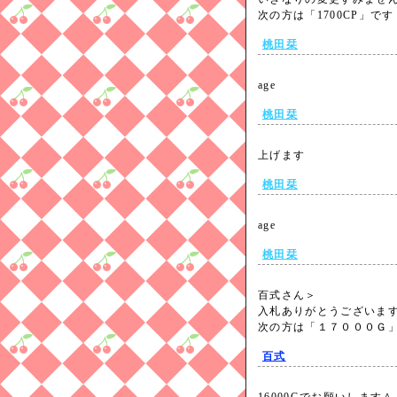
次の方は「1700CP」で
桃田栞
age
桃田栞
上げます
桃田栞
age
桃田栞
百式さん＞
入札ありがとうございま
次の方は「１７０００Ｇ
百式