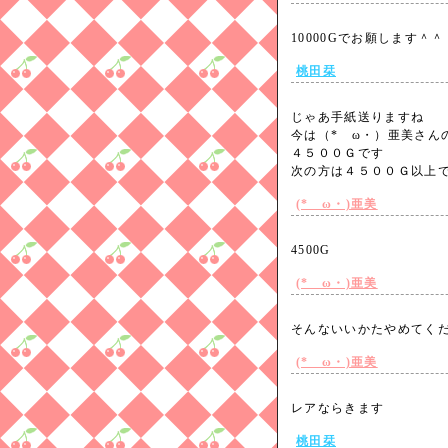
10000Gでお願します＾
桃田栞
じゃあ手紙送りますね
今は（*ゝω・）亜美さん
４５００Ｇです
次の方は４５００Ｇ以
(*ゝω・)亜美
4500G
(*ゝω・)亜美
そんないいかたやめて
(*ゝω・)亜美
レアならきます
桃田栞