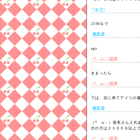
*セラ*
2100Ｇで
桃田栞
age
(*ゝω・)亜美
きまったら
(*ゝω・)亜美
では、店に来てアイリの
桃田栞
（*ゝω・）亜美さん入札
次の方は２１００Ｇ以
(*ゝω・)亜美