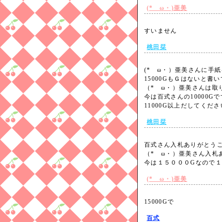
(*ゝω・)亜美
すいません
桃田栞
(*ゝω・）亜美さんに手
15000GもＧはないと書
（*ゝω・）亜美さんは取
今は百式さんの10000Gで
11000G以上だしてくだ
桃田栞
百式さん入札ありがとう
（*ゝω・）亜美さん入札
今は１５０００Gなので
(*ゝω・)亜美
15000Gで
百式