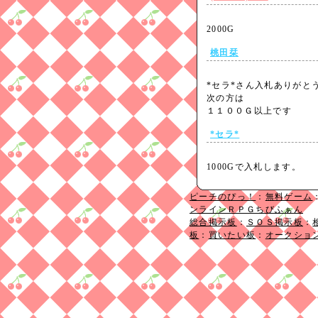
2000G
桃田栞
*セラ*さん入札ありがと
次の方は
１１００Ｇ以上です
*セラ*
1000Gで入札します。
ピーチのぴっ！
：
無料ゲーム
ンラインＲＰＧちびふぁん
総合掲示板
：
ＳＯＳ掲示板
：
板
：
買いたい板
：
オークショ