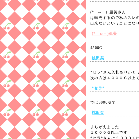
(*ゝω・）亜美さん
は転売するので私のスレ
出来ないということに
(*ゝω・)亜美
4500G
桃田栞
*セラ*さん入札ありがと
次の方は４０００Ｇ以
*セラ*
では3000Ｇで
桃田栞
まちがえました
１０００Ｇ以上です
*セラ*さんは３０００