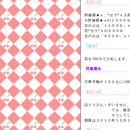
まのっぴ
阿修羅★ｓ、*セラ*ｓ入
①阿修羅★ｓの１０００
次の人は「１１００Ｇ」
②*セラ*ｓの５００Ｇ
次の人は「６００Ｇ」ｏ
*セラ*
②を500Ｇで入札します
阿修羅★
①華手鞠Ｒ１５０土に10
まのっぴ
ほとりさん＞すいません
でも、最近ＩＮで
そうしてしまい
期限は２０１０年１０月