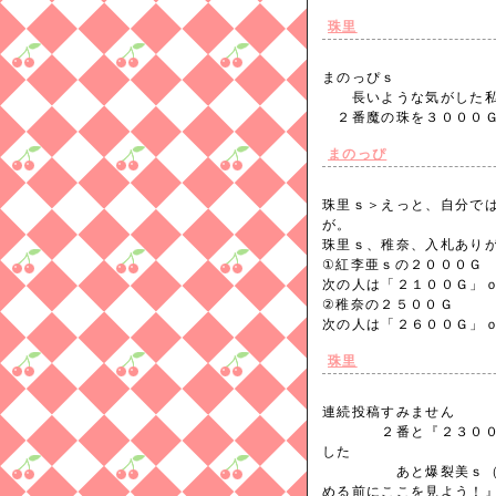
珠里
まのっぴｓ
長いような気がした私
２番魔の珠を３０００
まのっぴ
珠里ｓ＞えっと、自分で
が。
珠里ｓ、稚奈、入札あり
①紅李亜ｓの２０００Ｇ
次の人は「２１００Ｇ」
②稚奈の２５００Ｇ
次の人は「２６００Ｇ」
珠里
連続投稿すみません
２番と『２３００Ｇ』
した
あと爆裂美ｓ（名だ
める前にここを見よう！