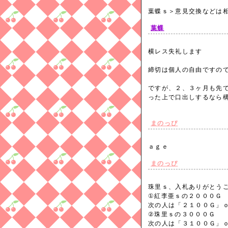
葉蝶ｓ＞意見交換などは
葉蝶
横レス失礼します
締切は個人の自由ですの
ですが、２、３ヶ月も先
った上で口出しするなら
まのっぴ
ａｇｅ
まのっぴ
珠里ｓ、入札ありがとう
①紅李亜ｓの２０００Ｇ
次の人は「２１００Ｇ」
②珠里ｓの３０００Ｇ
次の人は「３１００Ｇ」