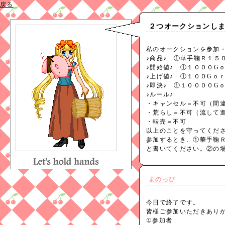
戻る
２つオークションしま
私のオークションを参加
♪商品♪ ①華手鞠Ｒ１５
♪開始値♪ ①１０００G
♪上げ値♪ ①１００Gｏ
♪即決♪ ①１００００G
♪ルール♪
・キャンセル＝不可（間
・荒らし＝不可（流して
・転売＝不可
以上のことを守ってくだ
参加するとき、①華手鞠
と書いてください。②の
まのっぴ
今日で終了です。
皆様ご参加いただきあり
①参加者