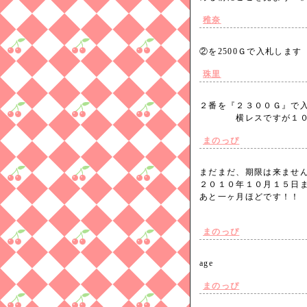
稚奈
②を2500Ｇで入札しま
珠里
２番を『２３００Ｇ』で
横レスですが１０月
まのっぴ
まだまだ、期限は来ませ
２０１０年１０月１５日
あと一ヶ月ほどです！！
まのっぴ
age
まのっぴ