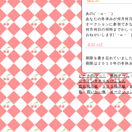
ほとり
あの(´・ω・｀)
あなたの冬休みが何月何
オークションに参加できな
何月何日の何時までかしっ
おねがいします(´・ω・
まのっぴ
期限を書き忘れていまし
期限は２０１０年の冬休
ピーチのぴっ！
：
無料ゲーム
ンラインＲＰＧちびふぁん
総合掲示板
：
ＳＯＳ掲示板
：
板
：
買いたい板
：
オークショ