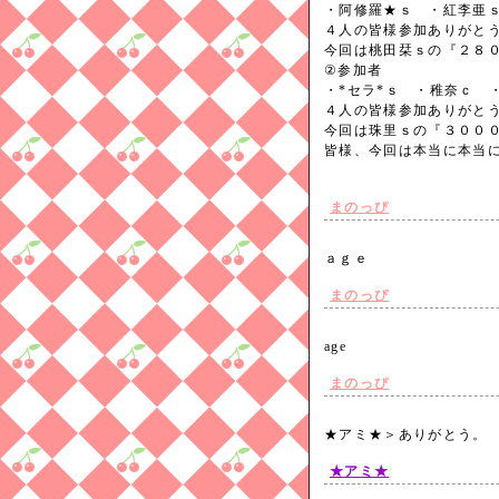
・阿修羅★ｓ ・紅李亜
４人の皆様参加ありがと
今回は桃田栞ｓの『２８
②参加者
・*セラ*ｓ ・稚奈ｃ 
４人の皆様参加ありがと
今回は珠里ｓの『３００
皆様、今回は本当に本当
まのっぴ
ａｇｅ
まのっぴ
age
まのっぴ
★アミ★＞ありがとう
★アミ★