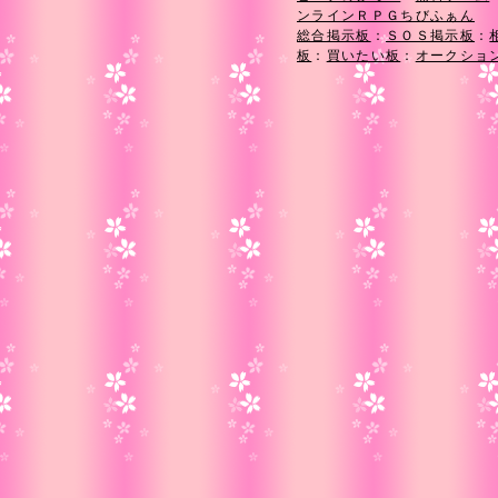
ンラインＲＰＧちびふぁん
総合掲示板
：
ＳＯＳ掲示板
：
板
：
買いたい板
：
オークショ