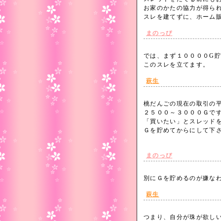
お家のかたの協力が得ら
スレを建てずに、ホーム
まのっぴ
では、まず１００００G
このスレを立てます。
萩生
桃だんごの現在の取引の
２５００～３０００Ｇで
「買いたい」とスレッド
Ｇを貯めてからにして下
まのっぴ
別にＧを貯めるのが嫌な
萩生
つまり、自分が珠が欲し