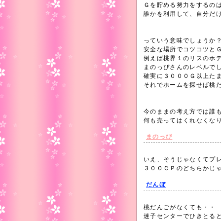
Ｇを貯める努力をするの
誰かを利用して、自分だ
っていう意味でしょうか
安全な場所でコツコツと
例えば桃界１のリスのホ
まのっぴさんのレベルで
確実に３０００Ｇ以上た
それでホームを探せば桃
今のままの考え方では誰
何も売ってはくれなくな
まのっぴ
いえ、そうじゃなくてプ
３００ＣＰのどちらかじ
だんぼ
桃だんごがなくても・・
迷子センターでひきとる