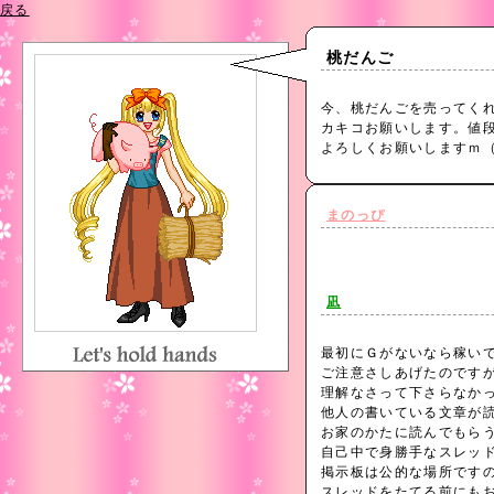
戻る
桃だんご
今、桃だんごを売ってく
カキコお願いします。値
よろしくお願いしますｍ（_ 
まのっぴ
凪
最初にＧがないなら稼い
ご注意さしあげたのです
理解なさって下さらなか
他人の書いている文章が
お家のかたに読んでもら
自己中で身勝手なスレッ
掲示板は公的な場所です
スレッドをたてる前にも