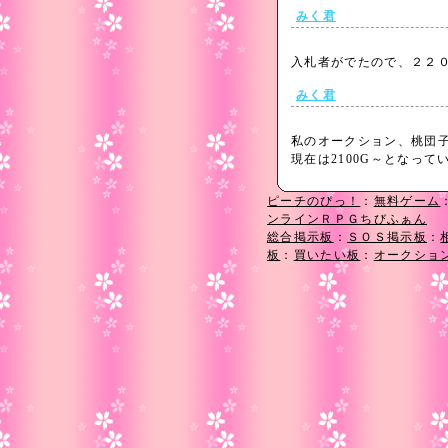
みく君
入札者がでたので、２２
みく君
私のオークション、桃団子
現在は2100G～となっ
ピーチのぴっ！
：
無料ゲーム
ンラインＲＰＧちびふぁん
総合掲示板
：
ＳＯＳ掲示板
：
板
：
買いたい板
：
オークショ