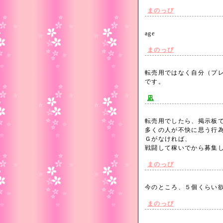
まのっぴ
age
まのっぴ
転売用ではなく自分（プ
です。
凪
転売用でしたら、掲示板
多くの人が不快に思う行
Ｇがなければ、
戦闘して稼いでから募集
まのっぴ
今のところ、５個くらい
まのっぴ