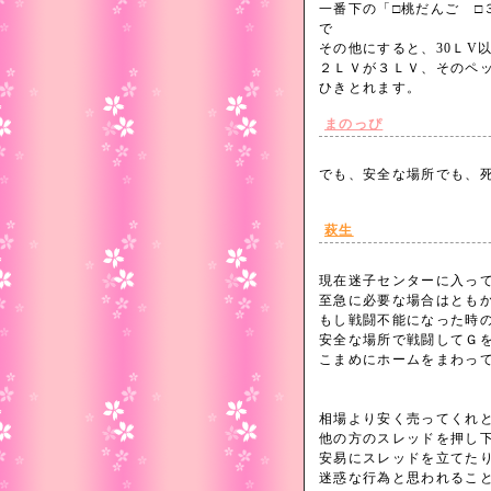
一番下の「□桃だんご □
で
その他にすると、30ＬV
２ＬＶが３ＬＶ、そのペ
ひきとれます。
まのっぴ
でも、安全な場所でも、
萩生
現在迷子センターに入っ
至急に必要な場合はとも
もし戦闘不能になった時
安全な場所で戦闘してＧ
こまめにホームをまわっ
相場より安く売ってくれ
他の方のスレッドを押し
安易にスレッドを立てた
迷惑な行為と思われるこ