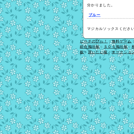
分かりました。
ブルー
マジカルソックスくださ
ピーチのぴっ！
：
無料ゲーム
総合掲示板
：
ＳＯＳ掲示板
：
板
：
買いたい板
：
オークショ