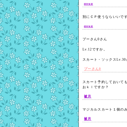
αοκα
別にＣＰ使うならいいで
αοκα
プーさん0さん
Lv.12ですか。
スカート・ソックスLv.
プーさん0
スカート予約しておいて
おｋｌですか？
被月
マジカルスカート１個の
被月