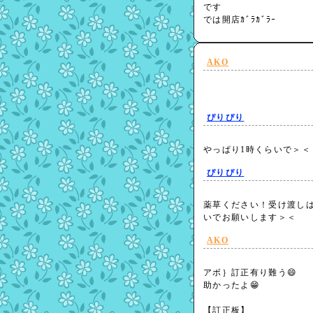
です
では開店ｶﾞﾗｶﾞﾗｰ
AKO
ぴりぴり
やっぱり1時くらいで＞
ぴりぴり
薬草ください！受け渡しは桃
いでお願いします＞＜
AKO
アボ｝訂正有り難う😄
助かったよ😁
【訂正板】