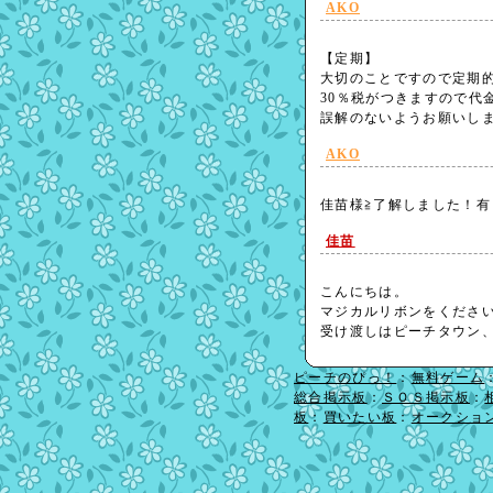
AKO
【定期】
大切のことですので定期
30％税がつきますので代
誤解のないようお願い
AKO
佳苗様≧了解しました！
佳苗
こんにちは。
マジカルリボンをくださ
受け渡しはピーチタウン
ピーチのぴっ！
：
無料ゲーム
総合掲示板
：
ＳＯＳ掲示板
：
板
：
買いたい板
：
オークショ