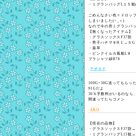
・ミグランバッグL１５観(
ごめんなさい色々ドロッ
しまいました(>_＜)
なので今の所ミグランバッグ
【無くなったアイテム】
・グラスソックスF37防
・男子ハチマキH１→５G
・薬草
・ピンクイルカ風船L８
ブラシャツ緑B78
アボカド
100G+30G送ってもら
91Gだよ
30％手数料がいるのなら、代
間違ってたらゴメン
AKO
【現在の品物】
・グラスソックスF37防→1
・ミグランバッグL15観→2