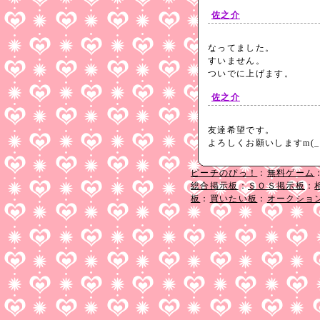
佐之介
なってました。
すいません。
ついでに上げます。
佐之介
友達希望です。
よろしくお願いしますm(_
ピーチのぴっ！
：
無料ゲーム
総合掲示板
：
ＳＯＳ掲示板
：
板
：
買いたい板
：
オークショ