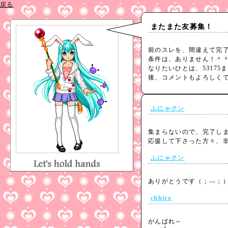
戻る
またまた友募集！
前のスレを、間違えて完
条件は、ありません！＾
なりたいひとは、53175
後、コメントもよろしくです
ふにゃクン
集まらないので、完了し
応援して下さった方々、非
ふにゃクン
ありがとうです（；—
chhiro
がんばれ～