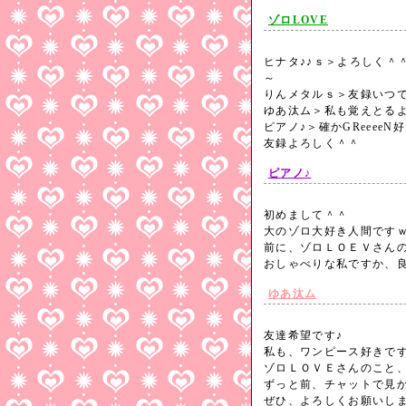
ゾロLOVE
ヒナタ♪♪ｓ＞よろしく＾
～
りんメタルｓ＞友録いつ
ゆあ汰ム＞私も覚えとるよ
ピアノ♪＞確かGReeee
友録よろしく＾＾
ピアノ♪
初めまして＾＾
大のゾロ大好き人間です
前に、ゾロＬＯＥＶさん
おしゃべりな私ですか、
ゆあ汰ム
友達希望です♪
私も、ワンピース好きです(*
ゾロＬＯＶＥさんのこと、
ずっと前、チャットで見
ぜひ、よろしくお願いしま