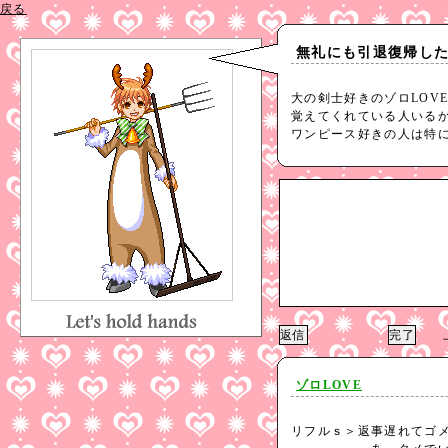
戻る
無礼にも引退復帰し
大の剣士好きのゾロLOV
覚えてくれている人いる
ワンピース好きの人は特
上
ゾロLOVE
リフルｓ＞返事遅れてゴメ