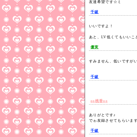
友達希望です☆ミ
千破
いいですよ！
あと、LV低くてもいい
優実
すみません、低いですが
千破
oo桃香oo
ありがとです♪
でゎ友録させてもらいま
千破