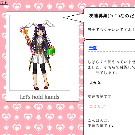
戻る
友達募集(´з｀)なのだ
男子でも女子いいですよ！
千破
しばらくの間やっていま
ました。そちらで確認し
完了します。
犬夜叉
友達希望です
エミリア
こんばんは。
友達希望です♪