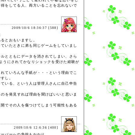
用PCということで疑われて不敏な思いをし
な得をしてる人、両方いることを忘れないで
2009/10/6 18:36:37 [588]
は
あるとおもいますし。
っていたときに弟も同じゲームをしていまし
ールとともにデータを消されてしまい、さら
いようにされてかなりショックを受けた経験が
られていろんな手紙が・・・という理由でこ
ですし。
っている、という人は管理人さんに自己申告
るのを発見すれば理由を聞けばいいと思いま
展開でその人を傷つけてしまう可能性もある
2009/10/6 12:6:36 [400]
サーバーへの負担もかかり