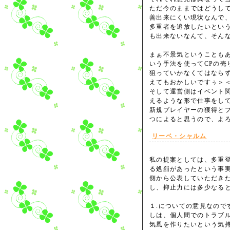
ただ今のままではどうし
善出来にくい現状なんで
多重者を追放したいとい
も出来ないなんて、そん
まぁ不景気ということも
いう手法を使ってCPの売
狙っていかなくてはなら
えてもおかしいですぅ＞
そして運営側はイベント
えるような形で仕事をし
新規プレイヤーの獲得と
つによると思うので、よ
リーベ・シャルム
私の提案としては、多重
る処罰があったという事
側から公表していただき
し、抑止力には多少なる
１.についての意見なので
しは、個人間でのトラブ
気風を作りたいという気