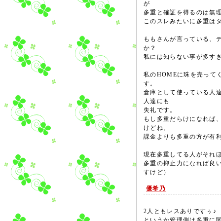
が
多重と確証を得るのは無
このスレみたいに多重は
ももさんが言っている、
か？
私には知らない事が多す
私のHOMEに珠を売って
す。
倉庫として使っている人達
人達にも
失礼です。
もし多重だらけになれば
けどね。
課金よりも多重の方が有
現在多重してる人がそれ
多重の抑止力になれば良
すけど）
優希乃
2人ともレスありですぅ♪
というか管理側は多重に