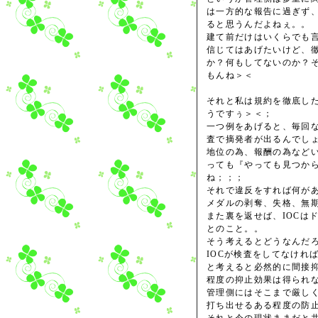
は一方的な報告に過ぎず
ると思うんだよねぇ。。
建て前だけはいくらでも
信じてはあげたいけど、
か？何もしてないのか？
もんね＞＜
それと私は規約を徹底し
うですぅ＞＜；
一つ例をあげると、毎回
査で摘発者が出るんでし
地位の為、報酬の為など
っても『やっても見つか
ね；；；
それで違反をすれば何が
メダルの剥奪、失格、無
また裏を返せば、IOCは
とのこと。。
そう考えるとどうなんだ
IOCが検査をしてなけれ
と考えると必然的に間接
程度の抑止効果は得られ
管理側にはそこまで厳し
打ち出せるある程度の防