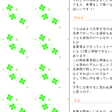
それと今の現状ままだと共
てる人、多重をして様々
ほしいですぅ♪
さらら
うちはあまり公表するの
兄弟でやっている場合も
うちも前別のゲームをや
たが
多重禁止ですっていうメ
にもう2度と登録できな
あります。
この間多重登録と間違え
こを辞めた子もいること
兄弟間で同じゲームをや
などすればいいのでは？
そして同じIPを使ってい
す
下手に公表すると思わぬ
と思うので。
もも
多重を野放しにすれば、