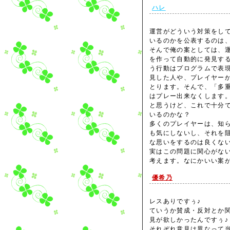
ハレ
運営がどういう対策をし
いるのかを公表するのは
そんで俺の案としては、
を作って自動的に発見す
う行動はプログラムで表
見した人や、プレイヤー
とります。そんで、「多
はプレー出来なくします
と思うけど、これで十分
いるのかな？
多くのプレイヤーは、知
も気にしないし、それを阻
な思いをするのは良くな
実はこの問題に関心がな
考えます。なにかいい案
優希乃
レスありですぅ♪
ていうか賛成・反対とか
見が欲しかったんですぅ♪
それぞれ意見は異なって