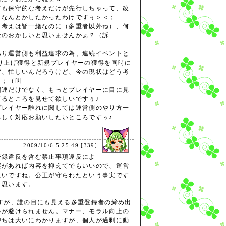
ても保守的な考えだけが先行しちゃって、改
、なんとかしたかったわけですぅ＞＜；
う考えは皆一緒なのに（多重者以外ね）、何
なのおかしいと思いませんかぁ？（訴
あり運営側も利益追求の為、連続イベントと
り上げ獲得と新規プレイヤーの獲得を同時に
ず、忙しいんだろうけど、今の現状はどう考
＜；（叫
関連だけでなく、もっとプレイヤーに目に見
てるところを見せて欲しいですぅ♪
プレイヤー離れに関しては運営側のやり方一
ろしく対応お願いしたいところですぅ♪
2009/10/6 5:25:49 [339]
登録違反を含む禁止事項違反によ
実があれば内容を抑えてでもいいので、運営
たいですね。公正が守られたという事実です
と思います。
すが、誰の目にも見える多重登録者の締め出
ルが避けられません。マナー、モラル向上の
持ちは大いにわかりますが、個人が過剰に動