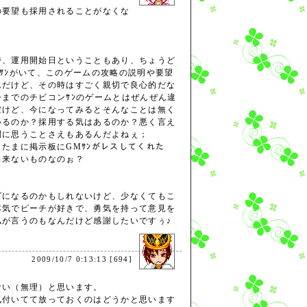
の要望も採用されることがなくな
時、運用開始日ということもあり、ちょうど
ｻﾝがいて、このゲームの攻略の説明や要望
んだけど、その時はすごく親切で良心的だな
までのチビコンｻﾝのゲームとはぜんぜん違
だけど、今になってみるとそんなことは無く
いるのか？採用する気はあるのか？悪く言え
問に思うことさえもあるんだよねぇ；
たまに掲示板にGMｻﾝがレスしてくれた
出来ないものなのぉ？
ダになるのかもしれないけど、少なくてもこ
本気でピーチが好きで、勇気を持って意見を
私が言うのもなんだけど感謝したいですぅ♪
2009/10/7 0:13:13 [694]
ない（無理）と思います。
気付いてて放っておくのはどうかと思います