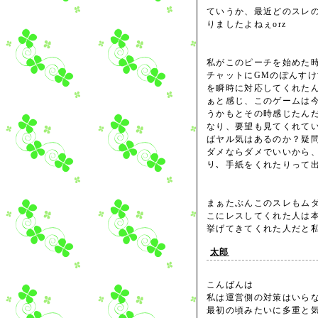
ていうか、最近どのスレ
りましたよねぇorz
私がこのピーチを始めた
チャットにGMのぽんすけ
を瞬時に対応してくれた
ぁと感じ、このゲームは今
うかもとその時感じたん
なり、要望も見てくれて
ばヤル気はあるのか？疑
ダメならダメでいいから、
り、手紙をくれたりって
まぁたぶんこのスレもム
こにレスしてくれた人は
挙げてきてくれた人だと
太郎
こんばんは
私は運営側の対策はいら
最初の頃みたいに多重と