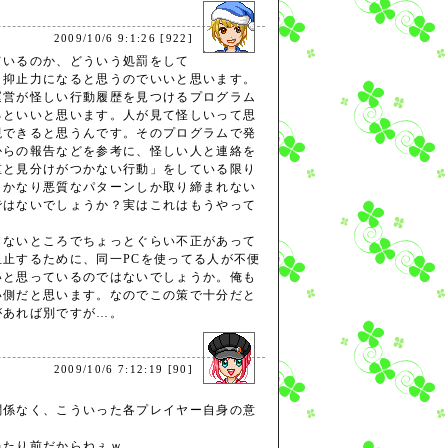
2009/10/6 9:1:26 [922]
ているのか、どういう処罰をして
、抑止力になると思うのでいいと思います。
運営が怪しい行動履歴を見つけるプログラム
るといいと思います。人が見て怪しいって思
現できると思うんです。そのプログラムで発
からの報告などを参考に、怪しい人と連絡を
重と見分けがつかない行動」をしている限り
。かなり悪質なパターンしか取り締まれない
ではないでしょうか？実はこれはもうやって
らないところでちょっとぐらい不正があって
止するために、同一PCを使ってる人が不便
いと思っているのではないでしょうか。俺も
い側だと思います。なのでこの策で十分だと
があれば別ですが…。
2009/10/6 7:12:19 [90]
関係なく、こういった各プレイヤー自身の意
当たり前だからねぇｗ