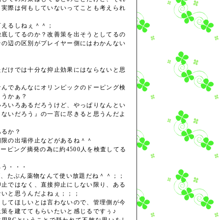
、実際は何もしていないってことも考えられ
言えるしねぇ＾＾；
徹底してるのか？改善策を出そうとしてるの
その辺の区別がプレイヤー側にはわかんない
ただけでは十分な抑止効果にはならないと思
なんであんなにオリンピックのドーピング検
ょうかぁ？
いろいろあるだろうけど、やっぱりなんとい
らないだろう』の一言に尽きると思うんだよ
あるか？
期限の出場停止などがあるね＾＾
ドーピング摘発の為に約4500人を検査してる
ろう・・・
ば、たぶん薬物なんて使い放題だね＾＾；；
抑止ではなく、直接抑止にしない限り、ある
ないと思うんだよねぇ；；；
くしてほしいとは言わないので、管理側が今
止策を建ててもらいたいと感じるですぅ♪