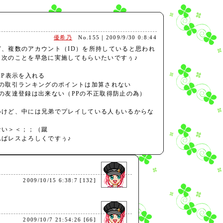
優希乃
No.155｜2009/9/30 0:8:44
、複数のアカウント（ID）を所持していると思われ
、次のことを早急に実施してもらいたいですぅ♪
IP表示を入れる
者の取引ランキングのポイントは加算されない
の友達登録は出来ない（PPの不正取得防止の為）
いけど、中には兄弟でプレイしている人もいるからな
ない＞＜；；（蹴
ばレスよろしくですぅ♪
2009/10/15 6:38:7 [132]
2009/10/7 21:54:26 [66]