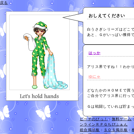
戻る
おしえてください
白うさぎシリーズはどこ
あと、Ｇがいっぱい獲得
はっか
アリス界ですね！！わか
ゆにゃ
どなたかのＨＯＭＥで買
ご自分でアリス界に行っ
Ｇは戦闘していれば貯ま
ピーチのぴっ！
：
無料ゲーム
ンラインＲＰＧちびふぁん
総合掲示板
：
ＳＯＳ掲示板
：