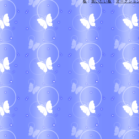
板
：
買いたい板
：
オークショ