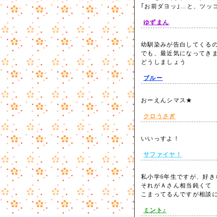
｢お前ダヨッ｣…と、ツ
ゆずまん
幼馴染みが告白してくる
でも、最近気になってき
どうしましょう
ブルー
おーえんシマス★
クロうさぎ
いいっすよ！
サファイヤ！
私小学6年生ですが、好き
それがＡさん相当鈍くて
こまってるんですが相談
ミント♪