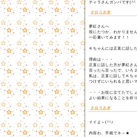
ティラさんガンバです(^
クロうさぎ
夢紅さんへ
役にたつか、わかりませ
一応書いてみます！！
Ｋちゃんには正直に話し
理由は・・・
正直に話した方が夢紅さ
言ったら言ったで、いろ
私は、正直に話してＫち
つけずにいられると思い
・・・お役に立てたでし
よい結果になることを祈り
クロうさぎ
イイよ～(^^♪
内容わ、手紙でネ～★