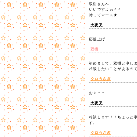
双樹さんへ
いいですよぉ＾＾
待ってマース★
犬夜叉
応援上げ
双樹
初めまして、双樹と申し
相談したいことがあるの
クロうさぎ
おｋ＾＾
犬夜叉
相談します！！ちょっと
す。
クロうさぎ