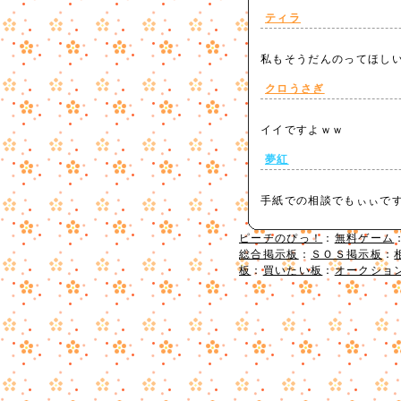
ティラ
私もそうだんのってほし
クロうさぎ
イイですよｗｗ
夢紅
手紙での相談でもぃぃで
ピーチのぴっ！
：
無料ゲーム
総合掲示板
：
ＳＯＳ掲示板
：
板
：
買いたい板
：
オークショ