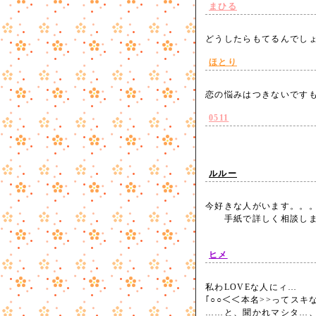
まひる
どうしたらもてるんでし
ほとり
恋の悩みはつきないです
0511
ルルー
今好きな人がいます。。
手紙で詳しく相談しま
ヒメ
私わLOVEな人にィ…
｢○○＜＜本名>>ってスキな
……と、聞かれマシタ…