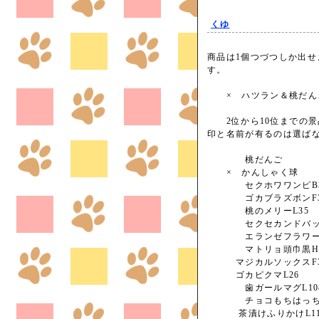
くゆ
商品は1個つづつしか出
す。
× ハツラン＆桃だ
2位から10位までの景
印と名前が有るのは選ば
桃だんご
× かんしゃく球
セクホワワンピB3
ゴカブラズボンF3
桃のメリーL35
セクセカンドバッグ
エランゼフラワーH
マトリョ頭巾黒H2
マジカルソックスF3
ゴカピクマL26
歯ガールマグL10
チョコもちはっちん
茶漬けふりかけL11