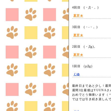
4回目 (・Д・。)
夏芽★
3回目 (・-・。)
夏芽★
2回目 (・Дg)。
夏芽★
1回目 (pДg)
くゆ
最終日まであと少し！週
週間1位最後はYUUNAさん
おめでとう御座います（
ではでは引き続き楽しん