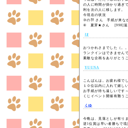
の人に時間が掛かり過ぎ
利を次の人に移します。
今現在の状況
③の㌍ さん 手紙が来な
④ 夏芽★さん [998
ﾐｵ
おつかれさまでした（。
ランクインはできません
素敵な企画をありがとうご
YUUNA
こんばんは。お疲れ様で
１０位以内に入れて嬉しい
お手紙が待ち遠しいです
くじイベント開催有難うござ
くゆ
今晩は、見落としが有り
逆1位賞は早い者勝ちで