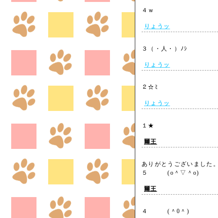
４ｗ
りょうッ
３（・人・）ﾉｼ
りょうッ
２☆ﾐ
りょうッ
１★
爾王
ありがとうございました
５ (o＾▽＾o)
爾王
４ (＾0＾)