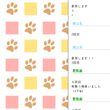
参加します
１
♪
ゆっち
2回目
ゆっち
参加します！！
1回目
野苺姫
５回目
有難う御座いました
（≧U≦)
野苺姫