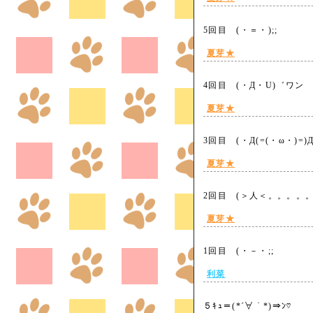
5回目 (・＝・);;
夏芽★
4回目 (・Д・U)゛ワ
夏芽★
3回目 (・Д(=(・ω・)=
夏芽★
2回目 (＞人＜。。。
夏芽★
1回目 (・－・;;
利菜
５ｷｭ＝(*´∀｀*)⇒ﾝ♡