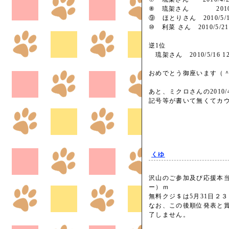
⑧ 琉架さん 2010/4/29
⑨ ほとりさん 2010/5/10 2
⑩ 利菜 さん 2010/5/21 18
逆1位
琉架さん 2010/5/16 12:1
おめでとう御座います（
あと、ミクロさんの2010/4/20
記号等が書いて無くてカ
くゆ
沢山のご参加及び応援本
ー）ｍ
無料クジ＄は5月31日２
なお、この後順位発表と
了しません。