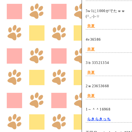
5w1に1000がでたｗｗ
(^_-)-☆
美夏
4v36586
美夏
3ｂ33521354
美夏
2ｗ23653668
美夏
1～＾＾16968
らきらきっち