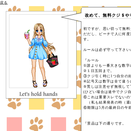
戻る
改めて、無料クジ＄や
初ですが、思い切って無料
だだし、ピーチで人に何度
す。
ルールは必ず守って下さい
『ルール
①誰よりも一番大きな数字
②１日五回まで。
③クジ引く時に1つ自分の
④記号又は数字は全て違う
⑤荒しは注意せず無視して
(ひどい場合は途中でクジ
⑥これは重要スレでないの
（私も結果発表の時（週
⑥期限は5月の最終日の午
『景品は下の通りです。