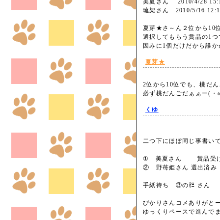
美夏さん 2010/4/28 15:1
琉架さん 2010/5/16 12:1
夏芽★さ～ん２位から10
選択してもらう賞品の1つ
因みに1個だけだから誰
夏芽★
2位から10位でも、桃だんご
必ず桃だんごだぁぁー(・
くゆ
二つ下にほぼ同じ事書いて
① 美夏さん 賞品受
② 野苺姫さん 選出済み
手紙待ち ③の㌍ さん
ぴかりさんコメありがと
ゆっくりペースで進んで