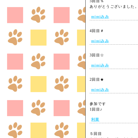
5回目％
ありがとうございまし
mimiみみ
4回目＃
mimiみみ
3回目☆
mimiみみ
2回目★
mimiみみ
参加です
1回目♪
利菜
５回目