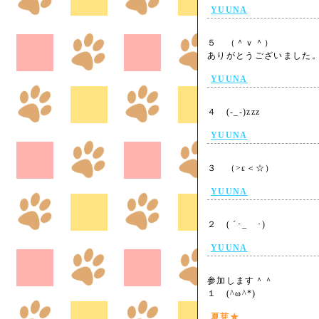
YUUNA
５ （＾ｖ＾）
ありがとうございまし
YUUNA
４ (-_-)zzz
YUUNA
３ （>ε＜☆）
YUUNA
２ ( ´･_ゝ･)
YUUNA
参加します＾＾
１ (^ω^*)
夏芽★