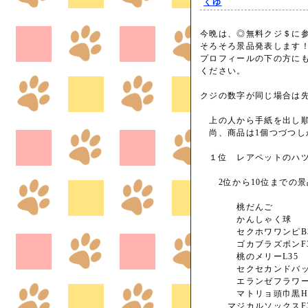
くゆ
今晩は、◎無料クジ＄に
そろそろ景品発表します
プロフィールの下の方に
ください。
クジの数字が同じ場合は
上の人から手紙を出し順
尚、商品は1個つづつし
１位 レアペットのハツ
2位から10位までの景
桃だんご
かんしゃく球
セクホワワンピB3
ゴカブラズボンF3
桃のメリーL35
セクセカンドバッグ
エランゼフラワーH
マトリョ頭巾黒H2
マジカルソックスF3