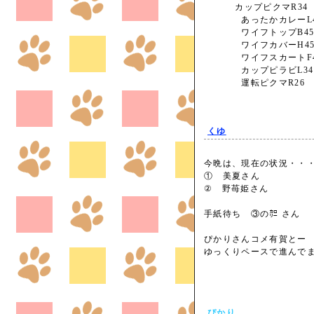
カップピクマR34
あったかカレーL4
ワイフトップB4
ワイフカバーH4
ワイフスカートF4
カップピラビL34
運転ピクマR26
くゆ
今晩は、現在の状況・・
① 美夏さん
② 野苺姫さん
手紙待ち ③の㌍ さん
ぴかりさんコメ有賀とー
ゆっくりペースで進んで
ぴかり