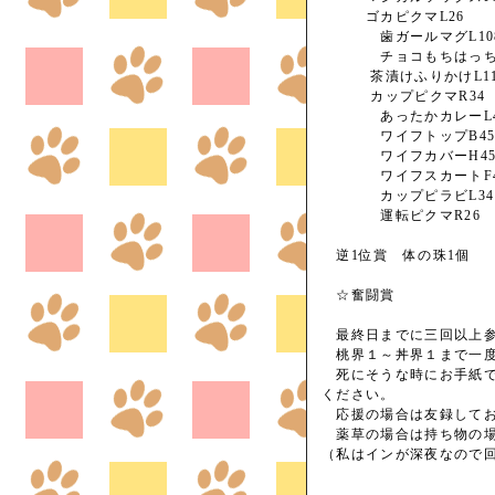
ゴカピクマL26
歯ガールマグL10
チョコもちはっちん
茶漬けふりかけL11
カップピクマR34
あったかカレーL4
ワイフトップB4
ワイフカバーH4
ワイフスカートF4
カップピラビL34
運転ピクマR26
逆1位賞 体の珠1個
☆奮闘賞
最終日までに三回以上参
桃界１～丼界１まで一度
死にそうな時にお手紙で
ください。
応援の場合は友録してお
薬草の場合は持ち物の場
（私はインが深夜なので