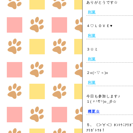
ありがとうです☆
利菜
４♡ＬＯＶＥ♥
利菜
３☆ミ
利菜
２o(>▽＜)o
利菜
今日も参加します♪
１(〃^∇^)o_彡☆
稀更☆
５、（＞∀＜）ﾎﾝﾄｳﾆｱﾘｶﾞﾄ
ｱﾘｶﾞﾄｳﾈ！