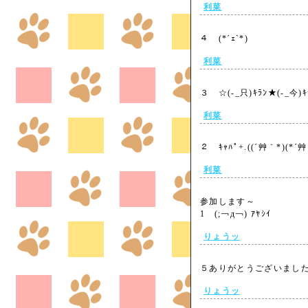
利菜
４ (*´ｪ`*)
利菜
３ ☆(-_只)ｷﾗﾝ★(-_今)
利菜
２ ｷｬﾊﾟ+.((´艸｀*)(*´
利菜
参加します～
1 (;￢д￢) ｱﾔｼｲ
りょうッ
５ありがとうございまし
りょうッ