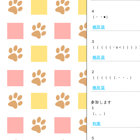
４
（・・●）
桃田栞
３
（（（（（・u＜）））
桃田栞
２
（（（（（（.・・．）
桃田栞
参加します
１
（。。）
利菜
５