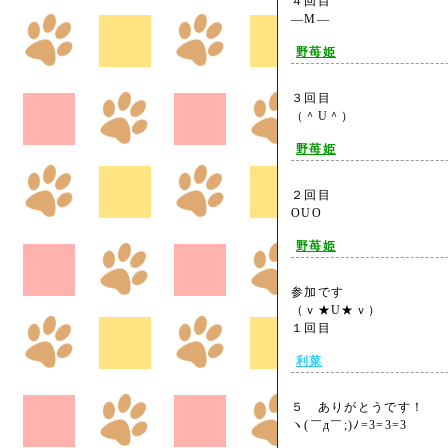
４回目
―M―
野苺姫
３回目
（＾U＾）
野苺姫
２回目
OUO
野苺姫
参加です
（ｖ★U★ｖ）
１回目
利菜
５ ありがとうです！
ヽ(￣д￣;)ﾉ=3=3=3