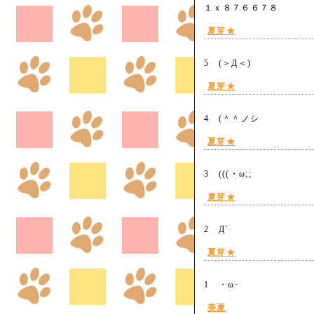
１ｘ８７６６７８
夏芽★
5 (＞Д＜)
夏芽★
4 (＾＾ノシ
夏芽★
3 (((・ω;;
夏芽★
2 Д`
夏芽★
1 ・ω･
美夏