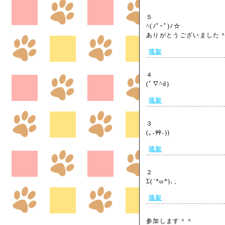
５
^(ﾉﾟｰﾟ)ﾉ☆
ありがとうございまし
琉架
４
(ﾟ∇^d)
琉架
３
(｡-艸-))
琉架
２
Σ(´*ω*)､;
琉架
参加します＾＾