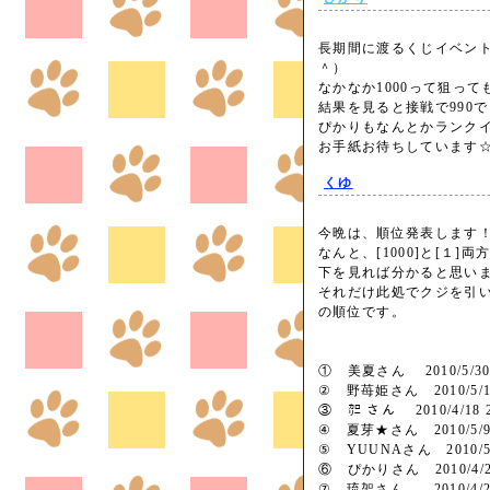
長期間に渡るくじイベン
＾）
なかなか1000って狙っ
結果を見ると接戦で990
ぴかりもなんとかランク
お手紙お待ちしていま
くゆ
今晩は、順位発表します
なんと、[1000]と[１]
下を見れば分かると思い
それだけ此処でクジを引
の順位です。
順位
① 美夏さん 2010/5/30 16
② 野苺姫さん 2010/5/15 2
③ ㌍ さん 2010/4/18 21:
④ 夏芽★さん 2010/5/9 7
⑤ YUUNAさん 2010/5/29
⑥ ぴかりさん 2010/4/21 2
⑦ 琉架さん 2010/4/25 1