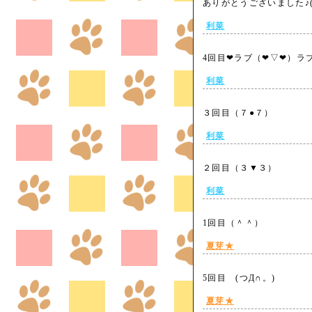
ありがとうございました♪(m
利菜
4回目❤ラブ（❤▽❤）
利菜
３回目（７●７）
利菜
２回目（３▼３）
利菜
1回目（＾＾）
夏芽★
5回目 (つД∩。)
夏芽★