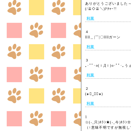
ありがとうございました
(/≧◇≦＼)ｱﾁｬｰ!!
利菜
４
llll＿|￣|〇llllガーン
利菜
３
｡･ﾟﾟ･o(ｉДｉ)o･ﾟﾟ･
利菜
２
(๑￫‿ฺ￩๑)
利菜
1
☆(-_只)ｷﾗﾝ★(-_今)ｷﾗﾝ☆
（↑意味不明ですが無視