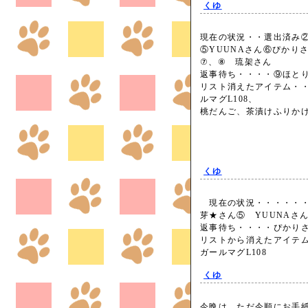
くゆ
現在の状況・・選出済み
⑤YUUNAさん⑥ぴかり
⑦、⑧ 琉架さん
返事待ち・・・・⑨ほ
リスト消えたアイテム・・
ルマグL108、
桃だんご、茶漬けふりかけL
くゆ
現在の状況・・・・・・
芽★さん⑤ YUUNAさ
返事待ち・・・・ぴかり
リストから消えたアイテム
ガールマグL108
くゆ
今晩は、ただ今順にお手