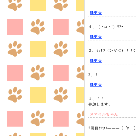
稀更☆
４、（・ω・´）ｻｱｰ
稀更☆
３、ﾔｯﾀｱ（＞∀＜）！！
稀更☆
2、！
稀更☆
１、＾＾
参加します。
スマイルちゃん
5回目ｻﾝｸｽ―――（･∀･