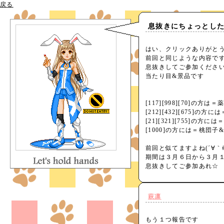
戻る
息抜きにちょっとした
はい、クリックありがと
前回と同じような内容で
息抜きしてご参加くださ
当たり目&景品です
[117][998][70]の方
[212][432][675]の
[21][321][755]の方
[1000]の方には＝桃団子
前回と似てますよね(´∀｀
期間は３月６日から３月
息抜きしてご参加あれ☆
萩凛
もう１つ報告です