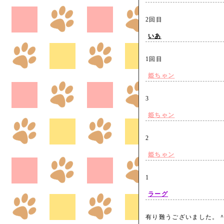
2回目
いあ
1回目
姫ちゃン
3
姫ちゃン
2
姫ちゃン
1
ラーグ
有り難うございました