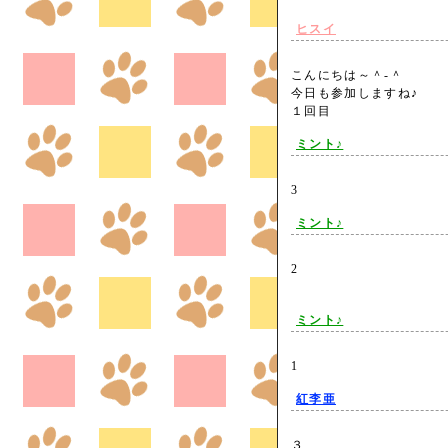
ヒスイ
こんにちは～＾-＾
今日も参加しますね♪
１回目
ミント♪
3
ミント♪
2
ミント♪
1
紅李亜
３