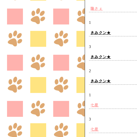
隆さぇ
1
きみクン★
3
きみクン★
2
きみクン★
1
七星
3
七星