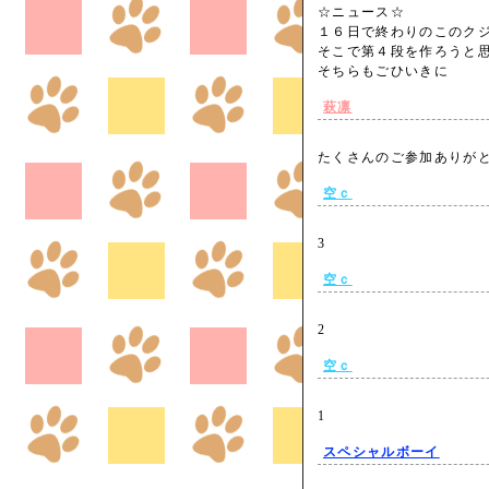
☆ニュース☆
１６日で終わりのこのク
そこで第４段を作ろうと
そちらもごひいきに
萩凛
たくさんのご参加ありが
空ｃ
3
空ｃ
2
空ｃ
1
スペシャルボーイ