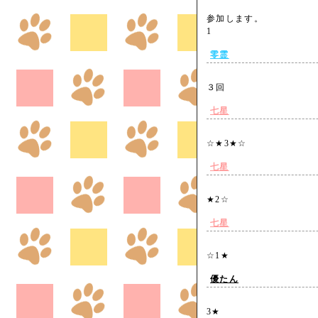
参加します。
1
零霊
３回
七星
☆★3★☆
七星
★2☆
七星
☆1★
優たん
3★