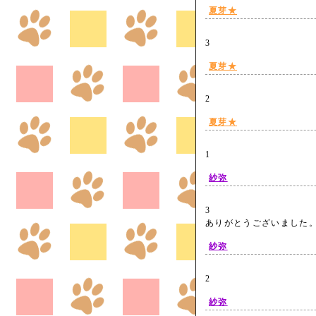
夏芽★
3
夏芽★
2
夏芽★
1
紗弥
3
ありがとうございまし
紗弥
2
紗弥