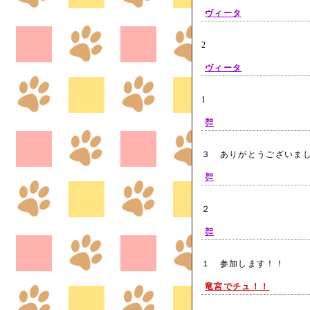
ヴィータ
2
ヴィータ
1
㌍
３ ありがとうございま
㌍
２
㌍
１ 参加します！！
竜宮でチュ！！