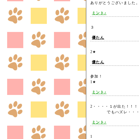
ありがとうございまし
ミント♪
３
優たん
2★
優たん
参加！
1★
ミント♪
2・・・・１が出た！！！
でもハズレ・・
ミント♪
1