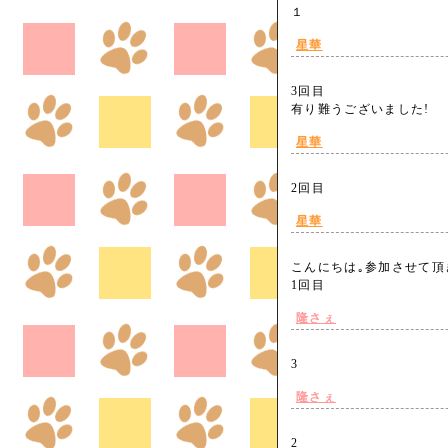
１
星華
3回目
有り難うございました!
星華
2回目
星華
こんにちは｡参加させて頂
1回目
隆さぇ
3
隆さぇ
2