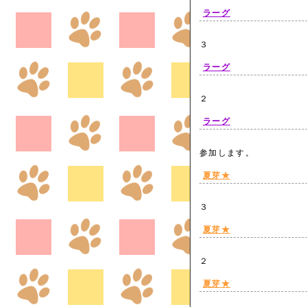
ラーグ
３
ラーグ
２
ラーグ
参加します。
夏芽★
３
夏芽★
２
夏芽★