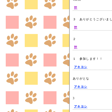
㌍
３ ありがとうございま
㌍
２
㌍
１ 参加します！！
アキヨシ
ありがとな
アキヨシ
3
アキヨシ