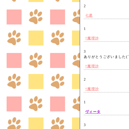
2
七星
1
†魔理沙
3
ありがとうございました(
†魔理沙
2
†魔理沙
1
ヴィータ
3