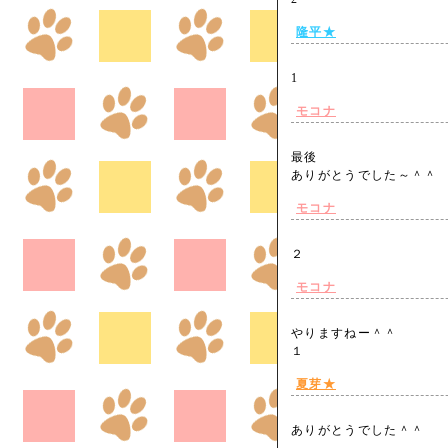
隆平★
1
モコナ
最後
ありがとうでした～＾
モコナ
２
モコナ
やりますねー＾＾
１
夏芽★
ありがとうでした＾＾