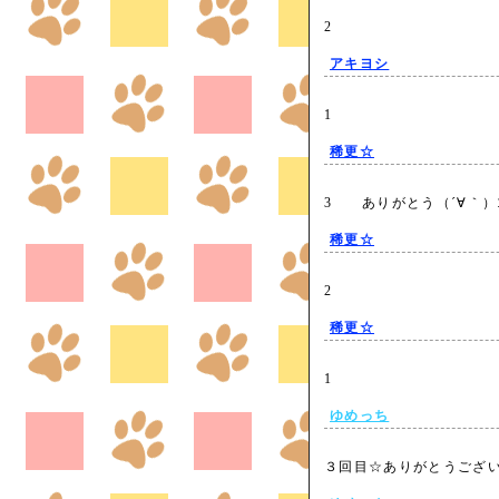
2
アキヨシ
1
稀更☆
3 ありがとう（´∀｀
稀更☆
2
稀更☆
1
ゆめっち
３回目☆ありがとうござ