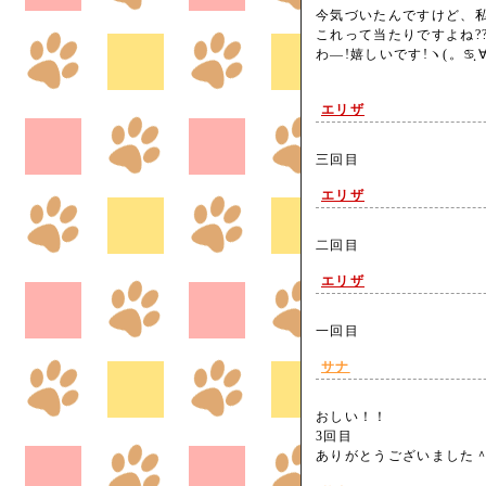
今気づいたんですけど、私1
これって当たりですよね?
わ―!嬉しいです!ヽ(。♋ฺ∀♋
エリザ
三回目
エリザ
二回目
エリザ
一回目
サナ
おしい！！
3回目
ありがとうございまし