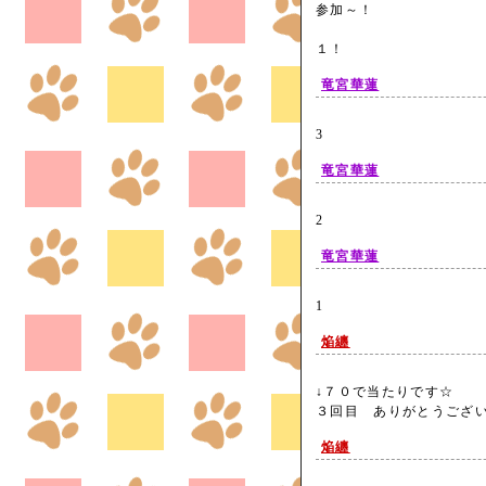
参加～！
１！
竜宮華蓮
3
竜宮華蓮
2
竜宮華蓮
1
焔纏
↓７０で当たりです☆
３回目 ありがとうござ
焔纏