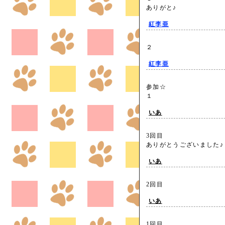
ありがと♪
紅李亜
２
紅李亜
参加☆
１
いあ
3回目
ありがとうございました
いあ
2回目
いあ
1回目