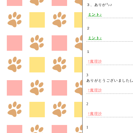
３、ありが㌧♪
ミント♪
２
ミント♪
１
†魔理沙
3
ありがとうございました(｡
†魔理沙
2
†魔理沙
1