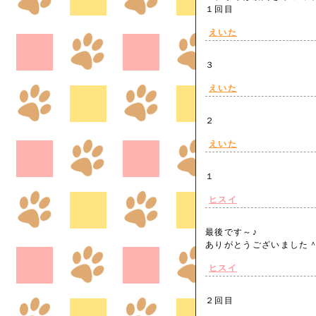
１回目
えいた
３
えいた
２
えいた
１
ヒスイ
最後です～♪
ありがとうございまし
ヒスイ
２回目