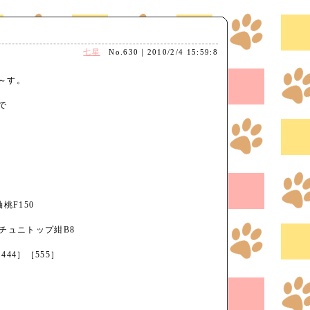
七星
No.630｜2010/2/4 15:59:8
～す。
で
。
桃F150
チュニトップ紺B8
444］［555］