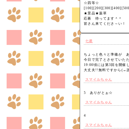
☆四等☆
[100][200][300][400][500
★景品★薬草
応募 待ってます＾＾
皆さん来てくださ～い！
七星
ちょっと色々と準備が 
今日で完了とさせていた
19:00頃には第3回を開催
大丈夫!!無料ですから(
スマイルちゃん
5 ありがとぉ☆
スマイルちゃん
4
スマイルちゃん