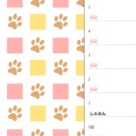
5
花恋
4
花恋
3
花恋
2
花恋
1
しゃおん
5回