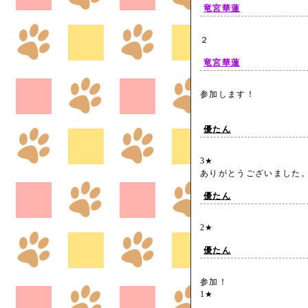
竜宮華蓮
２
竜宮華蓮
参加します！
優たん
3★
ありがとうございまし
優たん
2★
優たん
参加！
1★