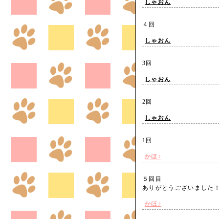
しゃおん
４回
しゃおん
3回
しゃおん
2回
しゃおん
1回
かほ♪
５回目
ありがとうございまし
かほ♪