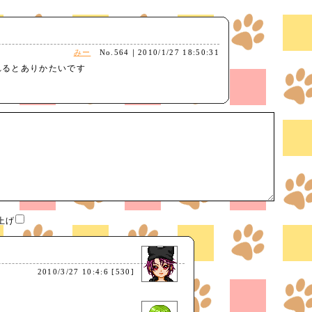
みー
No.564｜2010/1/27 18:50:31
れるとありかたいです
げ
2010/3/27 10:4:6 [530]