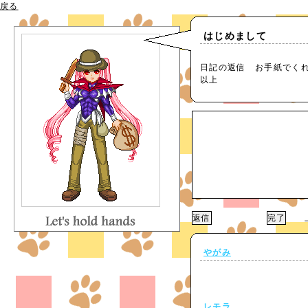
戻る
はじめまして
日記の返信 お手紙でく
以上
上
やがみ
レモラ