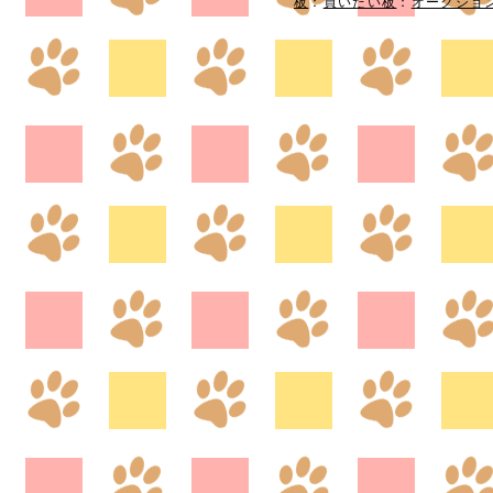
板
：
買いたい板
：
オークショ