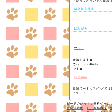
下がってきたので応援あげ
ＭＯＭＯＮＥ
ぱんだ★
ブルー
参加します★
でわ・・・46497
です★
sumomo
参加でーす＼(^o^)／で
７で！！
ピーチのぴっ！
：
無料ゲーム
総合掲示板
：
ＳＯＳ掲示板
：