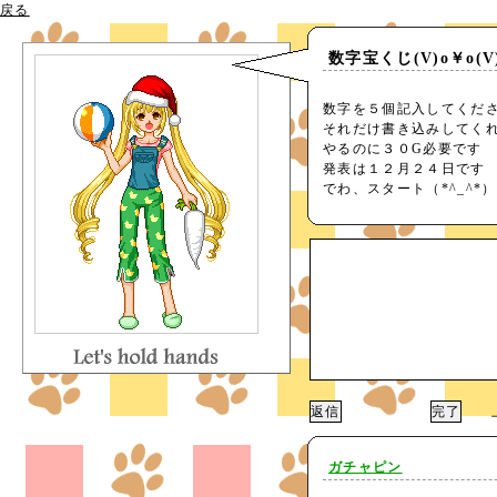
戻る
数字宝くじ(V)o￥o(V
数字を５個記入してくだ
それだけ書き込みしてく
やるのに３０G必要です
発表は１２月２４日です
でわ、スタート（*^_^*）
上
ガチャピン