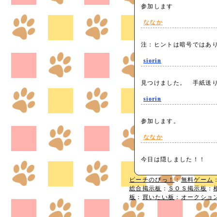
参加します
ななか
注：ヒントは暗号ではあ
siorin
見つけました。 手紙送
siorin
参加します。
ななか
今日は隠しました！！
ピーチのぴっ！
：
無料ゲーム
総合掲示板
：
ＳＯＳ掲示板
：
板
：
買いたい板
：
オークショ