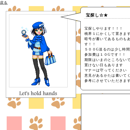
戻る
宝探し☆★
宝探しやります！！！
桃界１にかくして置きま
暗号が書いてあるものも
す！！
５００G送るのは少し時
参加費は１０Gです！！
期限はいまのところない
置けない日もあります
マナーは守ってください
意見があるかたは書いて
参考にさせていただきま