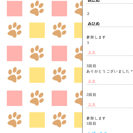
みひめ
２
みひめ
参加します
１
エネ
3回目
ありがとうございまし
エネ
2回目
エネ
参加します
1回目