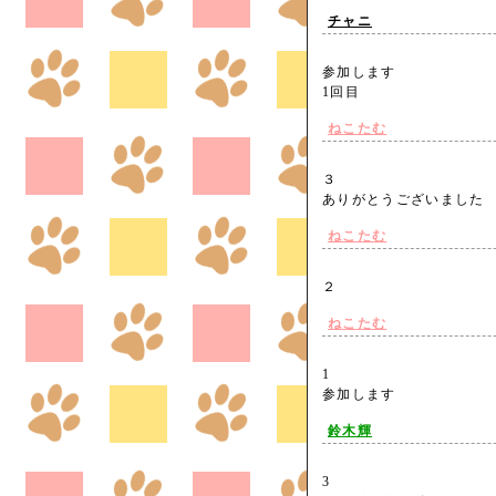
チャニ
参加します
1回目
ねこたむ
３
ありがとうございまし
ねこたむ
２
ねこたむ
1
参加します
鈴木輝
3