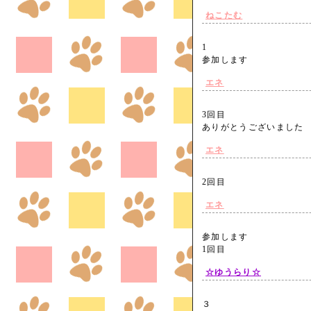
ねこたむ
1
参加します
エネ
3回目
ありがとうございまし
エネ
2回目
エネ
参加します
1回目
☆ゆうらり☆
３