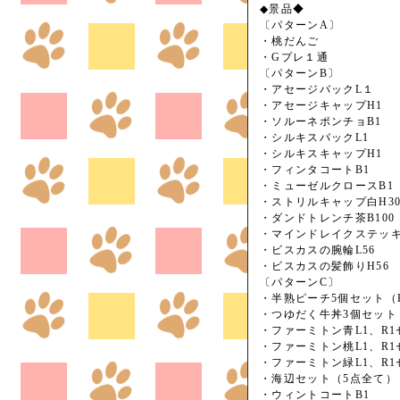
◆景品◆
〔パターンA〕
・桃だんご
・Gプレ１通
〔パターンB〕
・アセージバックL１
・アセージキャップH1
・ソルーネポンチョB1
・シルキスバックL1
・シルキスキャップH1
・フィンタコートB1
・ミューゼルクロースB1
・ストリルキャップ白H3
・ダンドトレンチ茶B100
・マインドレイクステッキ
・ビスカスの腕輪L56
・ビスカスの髪飾りH56
〔パターンC〕
・半熟ピーチ5個セット（H
・つゆだく牛丼3個セット（
・ファーミトン青L1、R1
・ファーミトン桃L1、R1
・ファーミトン緑L1、R1
・海辺セット（5点全て）
・ウィントコートB1