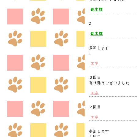
鈴木輝
2
鈴木輝
参加します
1
エネ
３回目
有り難うございました
エネ
２回目
エネ
参加します
１回目