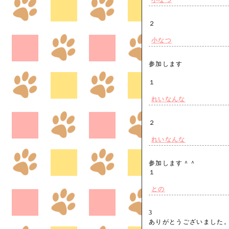
小なつ
２
小なつ
参加します
１
れいなんな
２
れいなんな
参加します＾＾
１
との
3
ありがとうございまし