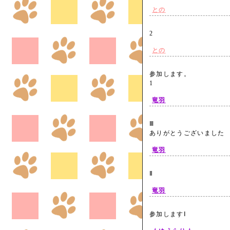
との
2
との
参加します。
1
竜羽
Ⅲ
ありがとうございまし
竜羽
Ⅱ
竜羽
参加しますⅠ