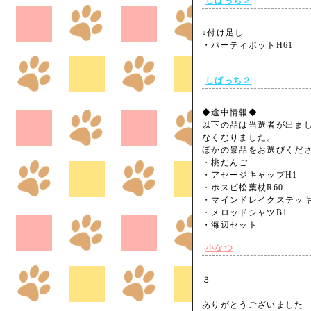
しばっち２
↓付け足し
・パーティポットH61
しばっち２
◆途中情報◆
以下の品は当選者が出ま
なくなりました。
ほかの景品をお選びくだ
・桃だんご
・アセージキャップH1
・ホスピ松葉杖R60
・マインドレイクステッキ
・メロッドシャツB1
・海辺セット
小なつ
３
ありがとうございまし