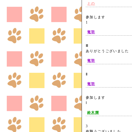
との
参加します
1
竜羽
Ⅲ
ありがとうございまし
竜羽
Ⅱ
竜羽
参加します
Ⅰ
鈴木輝
3
有難うございました