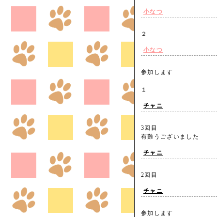
小なつ
２
小なつ
参加します
１
チャニ
3回目
有難うございました
チャニ
2回目
チャニ
参加します