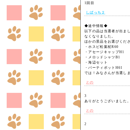
1回目
しばっち２
◆途中情報◆
以下の品は当選者が出ま
なくなりました。
ほかの景品をお選びくだ
・ホスピ松葉杖R60
・アセージキャップH1
・メロッドシャツB1
・海辺セット
・パーティポットH61
では！みなさんが当選し
との
3
ありがとうございまし
との
2