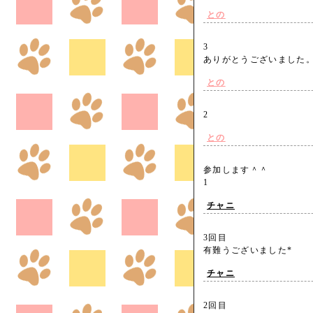
との
3
ありがとうございまし
との
2
との
参加します＾＾
1
チャニ
3回目
有難うございました*
チャニ
2回目