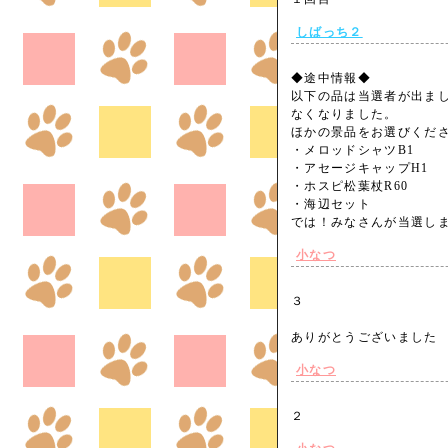
しばっち２
◆途中情報◆
以下の品は当選者が出ま
なくなりました。
ほかの景品をお選びくだ
・メロッドシャツB1
・アセージキャップH1
・ホスピ松葉杖R60
・海辺セット
では！みなさんが当選し
小なつ
３
ありがとうございまし
小なつ
２