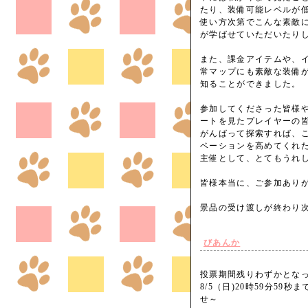
たり、装備可能レベルが
使い方次第でこんな素敵
が学ばせていただいたり
また、課金アイテムや、
常マップにも素敵な装備
知ることができました。
参加してくださった皆様
ートを見たプレイヤーの
がんばって探索すれば、
ベーションを高めてくれ
主催として、とてもうれ
皆様本当に、ご参加ありがと
景品の受け渡しが終わり
びあんか
投票期間残りわずかとな
8/5（日)20時59分5
せ～