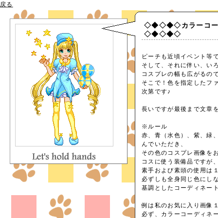
戻る
◇◆◇◆◇カラーコ
◇◆◇◆◇
ピーチも近頃イベント等
そして、それに伴い、い
コスプレの幅も広がるの
そこで！色を指定したフ
次第です♪
長いですが最後まで文章
※ルール
赤、青（水色）、紫、緑
んでいただき、
その色のコスプレ画像を
コスに使う装備品ですが
素手および素頭の使用は
必ずしも全身同じ色にし
基調としたコーディネー
例は私のお気に入り画像
必ず、カラーコーディネ