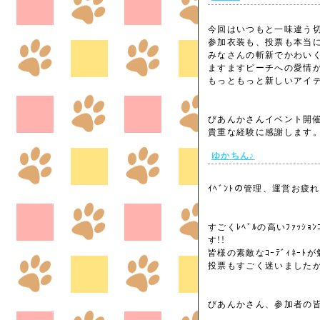
今回はいつもと一味違う
参加衣装も、投票も本当
みなさんの斬新でかわい
ますますピーチへの愛情
もっともっと新しいアイ
びあんかさんイベント開
貴重な経験に感謝します。
ゆかちん♪
ｲﾍﾞﾝﾄの管理、運営お疲れ
すごくﾚﾍﾞﾙの高いﾌｧｯｼ
す!!
皆様の素敵なｺｰﾃﾞｨﾈｰ
投票もすごく迷いました
びあんかさん、参加者の皆