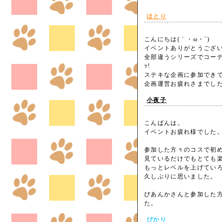
ほとり
こんにちは(｀・ω・´)
イベントありがとうございまし
全部違うシリーズでコーディ
ｯ!
ステキな企画に参加できて
企画運営お疲れさまでした(
小夜子
こんばんは。
イベントお疲れ様でした
参加した方々のコスで初
見ているだけでもとても
もっとレベルを上げてい
久しぶりに思いました。
びあんかさんと参加した
た。
ぴかり