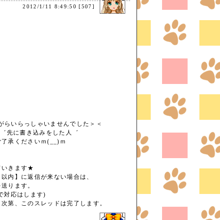
2012/1/11 8:49:50 [507]
念ながらいらっしゃいませんでした＞＜
は゛先に書き込みをした人゛
了承くださいｍ(__)ｍ
ていきます★
日以内】に返信が来ない場合は、
を送ります。
で対応はします)
り次第、このスレッドは完了します。