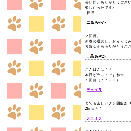
長い間、ありがとうござい
楽しかったです♪
1回目
二黒あやか
２回目。
新春の運試し、おみくじ
素敵な企画ありがとうござ
二黒あやか
こんばんは＾＾
本日がラストですね☆
１回目（＊＾－＾）
デェイラ
とても楽しいクジ開催あ
2回目＾＾
デェイラ