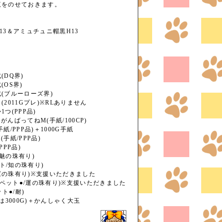
覧をのせておきます。
13＆アミュチュニ帽黒H13
)
DQ界)
OS界)
(ブルーローズ界)
2011Gプレ)※RLありません
つ(PPP品)
んばってねM(手紙/100CP)
/PPP品)＋1000G手紙
手紙/PPP品)
PP品)
/魅の珠有り)
ト/知の珠有り)
/運の珠有り)※支援いただきました
(ペット●/運の珠有り)※支援いただきました
ト●/耐)
は3000G)＋かんしゃく大玉