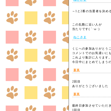
～1と2番の当選者を決め
この乱数に近い人が
当たりです( `･ω･)
ねこさま
くじへの参加ありがとう
コメントでのお気遣いに
これより集計に入ります
今日中にまとめてしまうの
蒼真
2回目
ありがとうございまし
蒼真
最終日参加させていただ
1回目