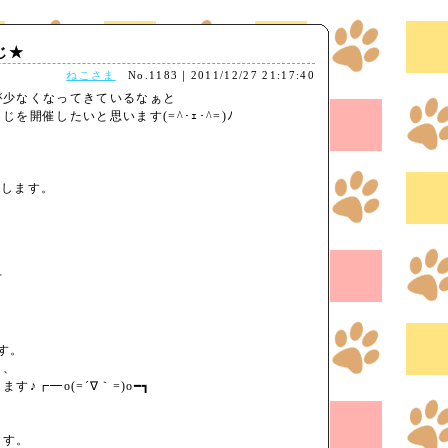
くじ★
ねこさま
No.1183｜2011/12/27 21:17:40
が少なくなってきているなぁと
を開催したいと思います(=^･ｪ･^=)ﾉ
とします。
方
す。
し、
♪┏━o(=´∇｀=)o━┓
ます。