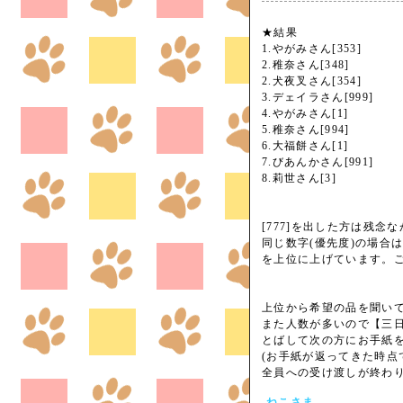
★結果
1.やがみさん[353]
2.稚奈さん[348]
2.犬夜叉さん[354]
3.デェイラさん[999]
4.やがみさん[1]
5.稚奈さん[994]
6.大福餅さん[1]
7.びあんかさん[991]
8.莉世さん[3]
[777]を出した方は残
同じ数字(優先度)の場合
を上位に上げています。ご
上位から希望の品を聞い
また人数が多いので【三
とばして次の方にお手紙
(お手紙が返ってきた時点
全員への受け渡しが終わ
ねこさま