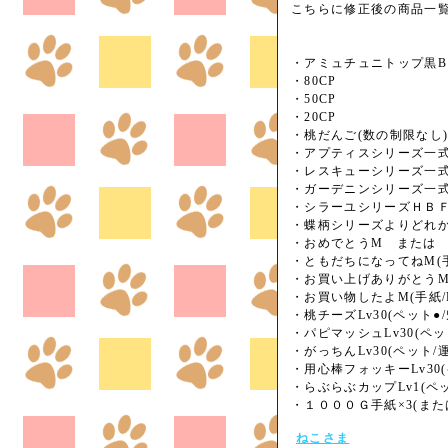
こちらに修正後の商品一
・アミュチュニトップ黒B
・80CP
・50CP
・20CP
・桃だんご(数の制限なし
・アプティスシリーズ一式(
・レスキューシリーズ一式(
・ガーデニンシリーズ一式
・シラーユシリーズＨＢＦ(
・蝶柄シリーズよりどれか1
・おめでとうM または が
・ともだちになってねM(手紙
・お買い上げありがとうM(
・お買い物したよM(手紙/P
・桃チーズLv30(ペット●
・パピマッシュLv30(ペッ
・がっちんLv30(ペット
・用心棒フォッキーLv30
・らぶらぶカップLv1(ペッ
・１０００Ｇ手紙×3(また
ねこさま