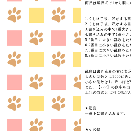
商品は選択式で1から順
1.くじ終了後、私がする
2.くじ終了後、私がする
3.書き込みの中で1番大
4.書き込みの中で1番小
5.2番目に大きい乱数を
6.2番目に小さい乱数を
7.3番目に大きい乱数を
8.3番目に小さい乱数を
乱数は書き込みの右に表示
大きい乱数とは1000に近
小さい乱数は1に近いほど
また、【777】の数字を
上記の当選とは別に桃だんご
★景品
一番下に書き込みます。
★その他