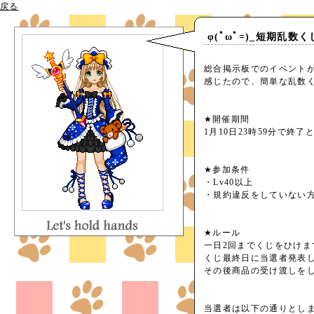
戻る
φ(ﾟωﾟ=)_短期乱数
総合掲示板でのイベント
感じたので、簡単な乱数くじ
★開催期間
1月10日23時59分で終了
★参加条件
・Lv40以上
・規約違反をしていない
★ルール
一日2回までくじをひけま
くじ最終日に当選者発表
その後商品の受け渡しをします
当選者は以下の通りとし