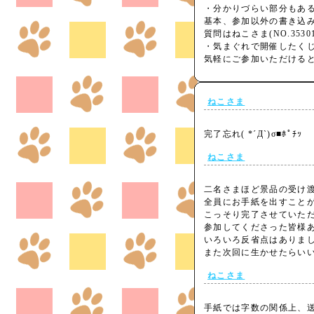
・分かりづらい部分もあ
基本、参加以外の書き込
質問はねこさま(NO.353
・気まぐれで開催したくじです
気軽にご参加いただけると
ねこさま
完了忘れ( *´Д`)σ■ﾎﾟﾁｯ
ねこさま
二名さまほど景品の受け
全員にお手紙を出すこと
こっそり完了させていただ
参加してくださった皆様
いろいろ反省点はありま
また次回に生かせたらいい
ねこさま
手紙では字数の関係上、